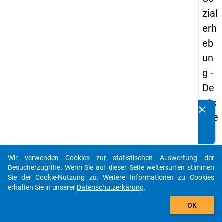
zial
erh
eb
un
g -
De
uts
clear
Kennen Sie Publikationen, die auf Basis unserer
che
Datenpakete entstanden sind? Dann teilen Sie uns diese
un
bitte mit...
d
Wir verwenden Cookies zur statistischen Auswertung der
Bil
auto_stories
Besucherzugriffe. Wenn Sie auf dieser Seite weitersurfen stimmen
du
Sie der Cookie-Nutzung zu. Weitere Informationen zu Cookies
erhalten Sie in unserer
Datenschutzerkärung
.
ngs
add_shopping_cart
inlä
OK
nd