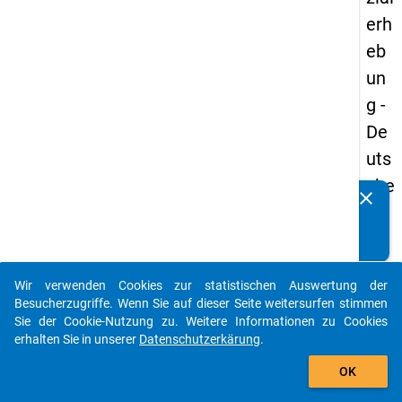
erh
eb
un
g -
De
uts
che
clear
Kennen Sie Publikationen, die auf Basis unserer
un
Datenpakete entstanden sind? Dann teilen Sie uns diese
d
bitte mit...
Bil
Wir verwenden Cookies zur statistischen Auswertung der
du
auto_stories
Besucherzugriffe. Wenn Sie auf dieser Seite weitersurfen stimmen
ngs
Sie der Cookie-Nutzung zu. Weitere Informationen zu Cookies
erhalten Sie in unserer
Datenschutzerkärung
.
inlä
add_shopping_cart
nd
OK
er(i