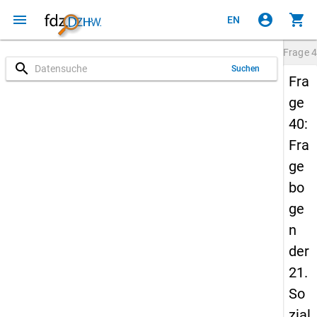
menu
account_circle
shopping_cart
EN
Frage
4
search
Suchen
Fra
ge
40:
Fra
ge
bo
ge
n
der
21.
So
zial