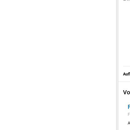
Auf
Vo
F
A