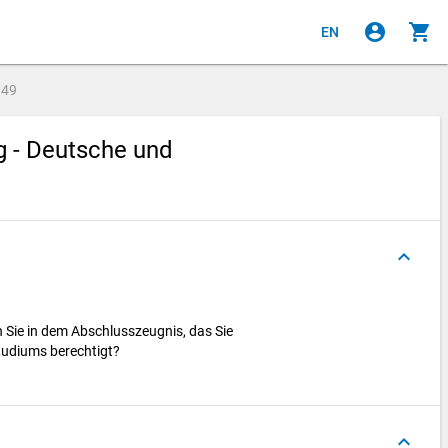
account_circle
shopping_cart
EN
e
49
g - Deutsche und
keyboard_arrow_up
 Sie in dem Abschlusszeugnis, das Sie
tudiums berechtigt?
keyboard_arrow_up