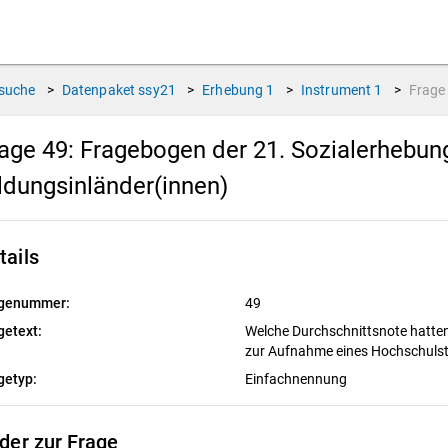
suche
>
Datenpaket
ssy21
>
Erhebung
1
>
Instrument
1
>
Frag
age 49:
Fragebogen der 21. Sozialerhebun
ldungsinländer(innen)
tails
genummer:
49
getext:
Welche Durchschnittsnote hatten
zur Aufnahme eines Hochschuls
getyp:
Einfachnennung
lder zur Frage