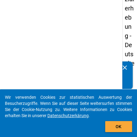
erh
eb
un
g -
De
uts
che
clear
Kennen Sie Publikationen, die auf Basis unserer
un
Datenpakete entstanden sind? Dann teilen Sie uns diese
d
bitte mit...
Bil
Wir verwenden Cookies zur statistischen Auswertung der
du
auto_stories
Besucherzugriffe. Wenn Sie auf dieser Seite weitersurfen stimmen
ngs
Sie der Cookie-Nutzung zu. Weitere Informationen zu Cookies
erhalten Sie in unserer
Datenschutzerkärung
.
inlä
add_shopping_cart
nd
OK
er(i