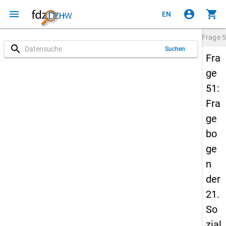
menu
account_circle
shopping_cart
EN
Frage
5
search
Suchen
Fra
ge
51:
Fra
ge
bo
ge
n
der
21.
So
zial