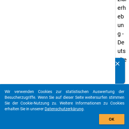
erh
eb
un
g -
De
uts
che
clear
Kennen Sie Publikationen, die auf Basis unserer
un
Datenpakete entstanden sind? Dann teilen Sie uns diese
d
bitte mit...
Bil
Wir verwenden Cookies zur statistischen Auswertung der
du
auto_stories
Besucherzugriffe. Wenn Sie auf dieser Seite weitersurfen stimmen
ngs
Sie der Cookie-Nutzung zu. Weitere Informationen zu Cookies
erhalten Sie in unserer
Datenschutzerkärung
.
inlä
add_shopping_cart
nd
OK
er(i