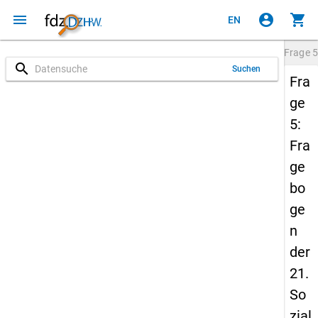
menu
account_circle
shopping_cart
EN
Frage
5
search
Suchen
Fra
ge
5:
Fra
ge
bo
ge
n
der
21.
So
zial