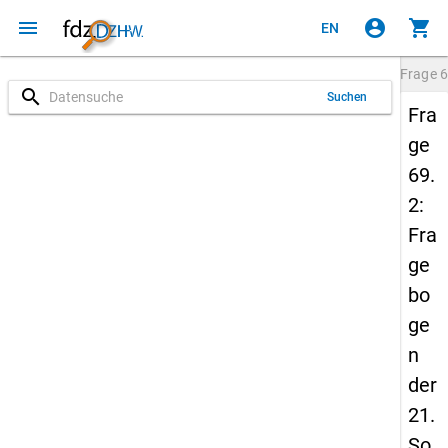
menu
account_circle
shopping_cart
EN
Frage
6
search
Suchen
Fra
ge
69.
2:
Fra
ge
bo
ge
n
der
21.
So