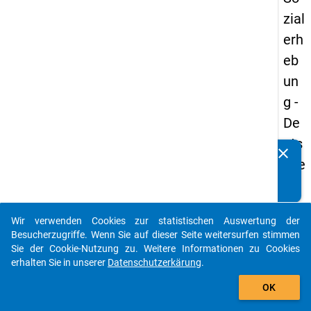
zial
erh
eb
un
g -
De
uts
clear
Kennen Sie Publikationen, die auf Basis unserer
che
Datenpakete entstanden sind? Dann teilen Sie uns diese
un
bitte mit...
d
Wir verwenden Cookies zur statistischen Auswertung der
Bil
auto_stories
Besucherzugriffe. Wenn Sie auf dieser Seite weitersurfen stimmen
du
Sie der Cookie-Nutzung zu. Weitere Informationen zu Cookies
erhalten Sie in unserer
Datenschutzerkärung
.
ngs
add_shopping_cart
inlä
OK
nd