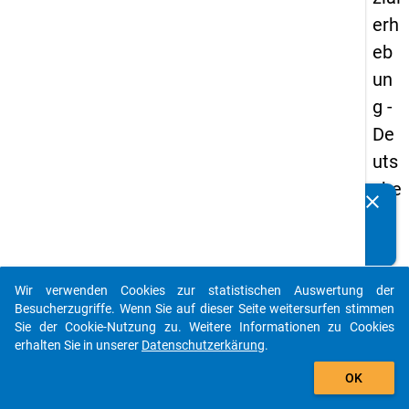
erh
eb
un
g -
De
uts
che
clear
Kennen Sie Publikationen, die auf Basis unserer
un
Datenpakete entstanden sind? Dann teilen Sie uns diese
d
bitte mit...
Bil
Wir verwenden Cookies zur statistischen Auswertung der
du
auto_stories
Besucherzugriffe. Wenn Sie auf dieser Seite weitersurfen stimmen
ngs
Sie der Cookie-Nutzung zu. Weitere Informationen zu Cookies
erhalten Sie in unserer
Datenschutzerkärung
.
inlä
add_shopping_cart
nd
OK
er(i