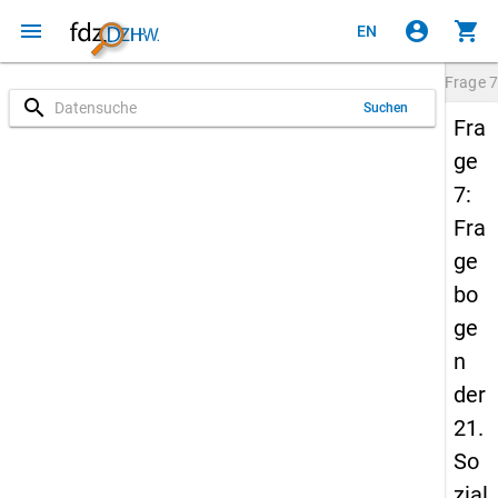
menu
account_circle
shopping_cart
EN
Frage
7
search
Suchen
Fra
ge
7:
Fra
ge
bo
ge
n
der
21.
So
zial