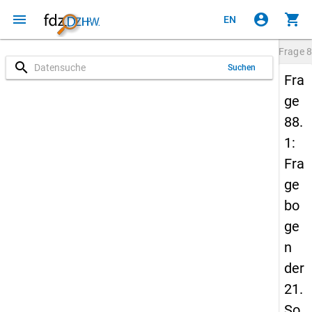
menu
account_circle
shopping_cart
EN
Frage
8
search
Suchen
Fra
ge
88.
1:
Fra
ge
bo
ge
n
der
21.
So