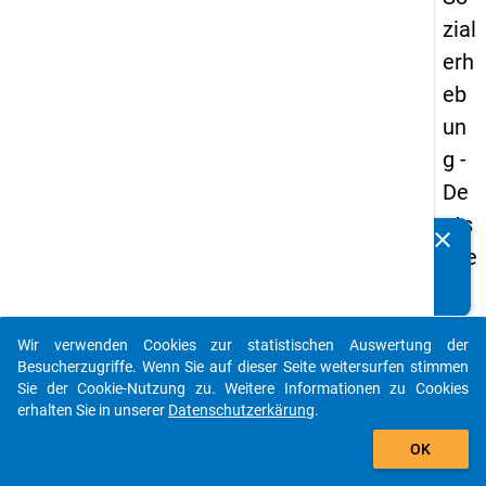
zial
erh
eb
un
g -
De
uts
clear
Kennen Sie Publikationen, die auf Basis unserer
che
Datenpakete entstanden sind? Dann teilen Sie uns diese
un
bitte mit...
d
Wir verwenden Cookies zur statistischen Auswertung der
Bil
auto_stories
Besucherzugriffe. Wenn Sie auf dieser Seite weitersurfen stimmen
du
Sie der Cookie-Nutzung zu. Weitere Informationen zu Cookies
erhalten Sie in unserer
Datenschutzerkärung
.
ngs
add_shopping_cart
inlä
OK
nd