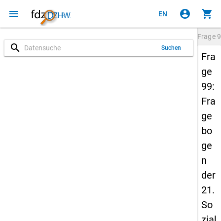
menu
account_circle
shopping_cart
EN
Frage
9
search
Suchen
Fra
ge
99:
Fra
ge
bo
ge
n
der
21.
So
zial