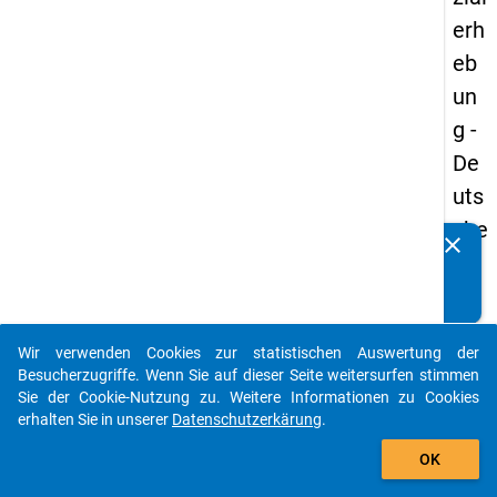
erh
eb
un
g -
De
uts
che
clear
Kennen Sie Publikationen, die auf Basis unserer
un
Datenpakete entstanden sind? Dann teilen Sie uns diese
d
bitte mit...
Bil
Wir verwenden Cookies zur statistischen Auswertung der
du
auto_stories
Besucherzugriffe. Wenn Sie auf dieser Seite weitersurfen stimmen
ngs
Sie der Cookie-Nutzung zu. Weitere Informationen zu Cookies
erhalten Sie in unserer
Datenschutzerkärung
.
inlä
add_shopping_cart
nd
OK
er(i