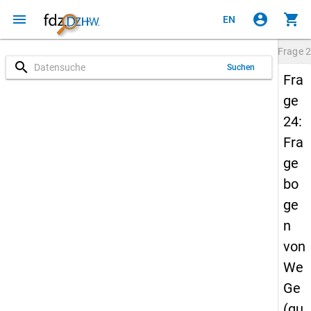
menu
account_circle
shopping_cart
EN
Frage
2
search
Suchen
Fra
ge
24:
Fra
ge
bo
ge
n
von
We
Ge
(qu