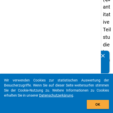
ant
itat
ive
Teil
stu
die
) -
clear
Kennen Sie Publikationen, die auf Basis unserer
ers
Datenpakete entstanden sind? Dann teilen Sie uns diese
te
bitte mit...
We
Wir verwenden Cookies zur statistischen Auswertung der
lle
auto_stories
Besucherzugriffe. Wenn Sie auf dieser Seite weitersurfen stimmen
Sie der Cookie-Nutzung zu. Weitere Informationen zu Cookies
keybo
Details
erhalten Sie in unserer
Datenschutzerkärung
.
add_shopping_cart
OK
Frage
24