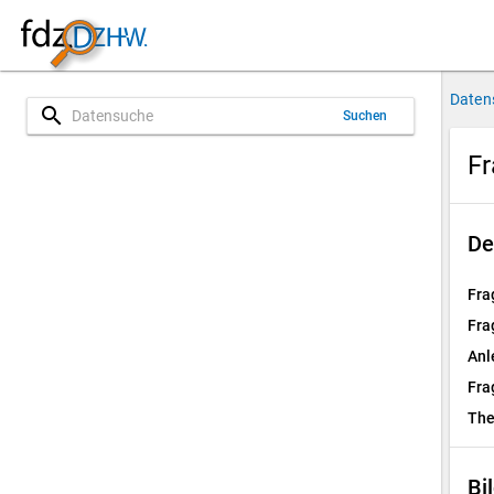
Daten
search
Suchen
Fr
De
Fra
Fra
Anl
Fra
Th
Bi