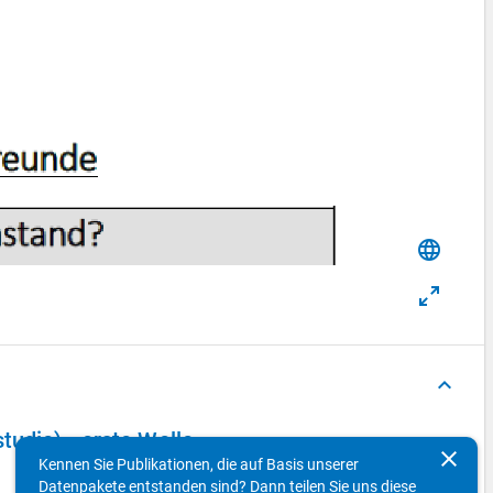
language
keyboard_arrow_up
tudie) - erste Welle
clear
Kennen Sie Publikationen, die auf Basis unserer
Datenpakete entstanden sind? Dann teilen Sie uns diese