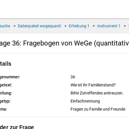
suche
>
Datenpaket
wegequanti
>
Erhebung
1
>
Instrument
1
>
age 36:
Fragebogen von WeGe (quantitative
tails
genummer:
36
getext:
Wie ist ihr Familienstand?
eitung:
Bitte Zutreffendes ankreuzen.
getyp:
Einfachnennung
ema:
Fragen zu Familie und Freunde
lder zur Frage