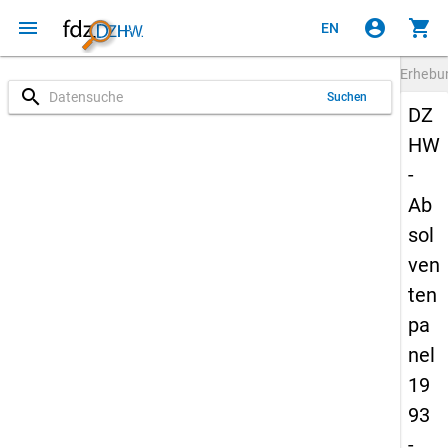
menu
account_circle
shopping_cart
EN
Erheb
search
Suchen
DZ
HW
-
Ab
sol
ven
ten
pa
nel
19
93
-