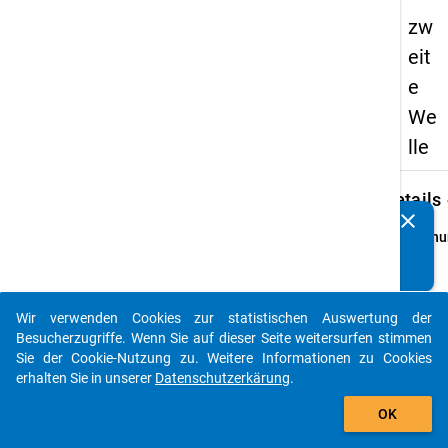
zw
eit
e
We
lle
keybo
Details
clear
Kennen Sie Publikationen, die auf Basis unserer
Ordnu
Datenpakete entstanden sind? Dann teilen Sie uns diese
2
bitte mit...
info
Grund
Wir verwenden Cookies zur statistischen Auswertung der
auto_stories
Hochs
Besucherzugriffe. Wenn Sie auf dieser Seite weitersurfen stimmen
die im
Sie der Cookie-Nutzung zu. Weitere Informationen zu Cookies
1992/
erhalten Sie in unserer
Datenschutzerkärung
.
Somme
add_shopping_cart
OK
ihren 
berufs