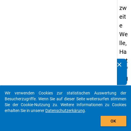
zw
eit
e
We
lle,
Ha
upt
clear
Kennen Sie Publikationen, die auf Basis unserer
bef
Datenpakete entstanden sind? Dann teilen Sie uns diese
rag
bitte mit...
un
Wir verwenden Cookies zur statistischen Auswertung der
g
auto_stories
Besucherzugriffe. Wenn Sie auf dieser Seite weitersurfen stimmen
Sie der Cookie-Nutzung zu. Weitere Informationen zu Cookies
keybo
Details
erhalten Sie in unserer
Datenschutzerkärung
.
add_shopping_cart
OK
Ordnu
2