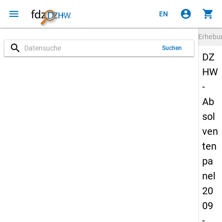
menu
account_circle
shopping_cart
EN
Erheb
search
Suchen
DZ
HW
-
Ab
sol
ven
ten
pa
nel
20
09
-