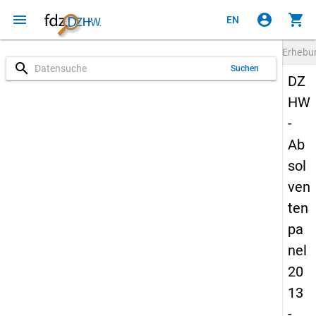
menu
account_circle
shopping_cart
EN
Erheb
search
Suchen
DZ
HW
-
Ab
sol
ven
ten
pa
nel
20
13
-