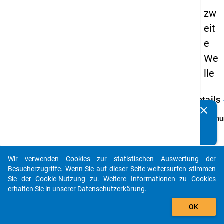
zw
eit
e
We
lle
keybo
Details
clear
Kennen Sie Publikationen, die auf Basis unserer
Ordnu
Datenpakete entstanden sind? Dann teilen Sie uns diese
2
bitte mit...
info
Grund
Wir verwenden Cookies zur statistischen Auswertung der
auto_stories
Die G
Besucherzugriffe. Wenn Sie auf dieser Seite weitersurfen stimmen
Absol
Sie der Cookie-Nutzung zu. Weitere Informationen zu Cookies
besteh
erhalten Sie in unserer
Datenschutzerkärung
.
Absolv
add_shopping_cart
OK
Prüfu
(Wint