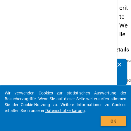
drit
te
We
lle
keybo
Details
Ordnu
clear
Kennen Sie Publikationen, die auf Basis unserer
3
info
Datenpakete entstanden sind? Dann teilen Sie uns diese
bitte mit...
Grund
Schul
Wir verwenden Cookies zur statistischen Auswertung der
allgem
auto_stories
Besucherzugriffe. Wenn Sie auf dieser Seite weitersurfen stimmen
und be
Sie der Cookie-Nutzung zu. Weitere Informationen zu Cookies
Schul
erhalten Sie in unserer
Datenschutzerkärung
.
Schulj
add_shopping_cart
2007/
OK
bunde
Hochsc