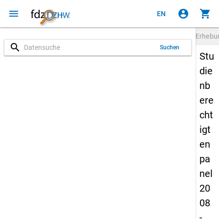
menu
account_circle
shopping_cart
EN
Erheb
search
Suchen
Stu
die
nb
ere
cht
igt
en
pa
nel
20
08
-