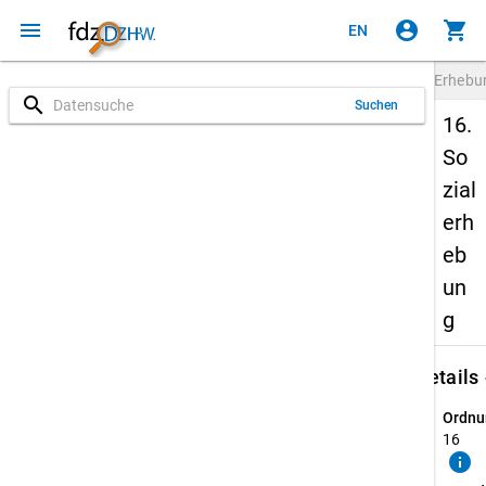
menu
account_circle
shopping_cart
EN
Erheb
search
Suchen
16.
So
zial
erh
eb
un
g
keybo
Details
Ordnu
16
info