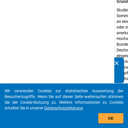
Grund
Studie
Somme
an ein
oder s
anerk
Hochsc
Bunde
Deuts
einge
(mit 
clear
Kennen Sie Publikationen, die auf Basis unserer
Verwa
Datenpakete entstanden sind? Dann teilen Sie uns diese
tungs
bitte mit...
Hochs
Fernst
versit
Wir verwenden Cookies zur statistischen Auswertung der
auto_stories
Bunde
Besucherzugriffe. Wenn Sie auf dieser Seite weitersurfen stimmen
Sie der Cookie-Nutzung zu. Weitere Informationen zu Cookies
Erheb
erhalten Sie in unserer
Datenschutzerkärung
.
Studi
add_shopping_cart
Erheb
OK
Quanti