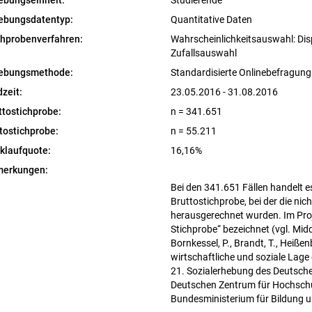
ebungseinheit:
Studierende
ebungsdatentyp:
Quantitative Daten
chprobenverfahren:
Wahrscheinlichkeitsauswahl: Dis
Zufallsauswahl
ebungsmethode:
Standardisierte Onlinebefragun
dzeit:
23.05.2016 - 31.08.2016
ttostichprobe:
n = 341.651
tostichprobe:
n = 55.211
klaufquote:
16,16%
erkungen:
Bei den 341.651 Fällen handelt es
Bruttostichprobe, bei der die nic
herausgerechnet wurden. Im Proje
Stichprobe“ bezeichnet (vgl. Midde
Bornkessel, P., Brandt, T., Heiße
wirtschaftliche und soziale Lage
21. Sozialerhebung des Deutsch
Deutschen Zentrum für Hochschu
Bundesministerium für Bildung u