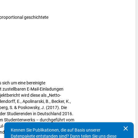
proportional geschichtete
g
 sich um eine bereinigte
ht zustellbaren E-Mail-Einladungen
ktbericht wird diese als „Netto-
ndorff, E., Apolinarski, B., Becker, K.,
nberg, S. & Poskowsky, J. (2017). Die
 der Studierenden in Deutschland 2016.
en Studentenwerks – durchgeführt vom
l- und Wissenschaftsforschung. Berlin:
clear
Kennen Sie Publikationen, die auf Basis unserer
nd Forschung (BMBF), S. 11).
Datenpakete entstanden sind? Dann teilen Sie uns diese