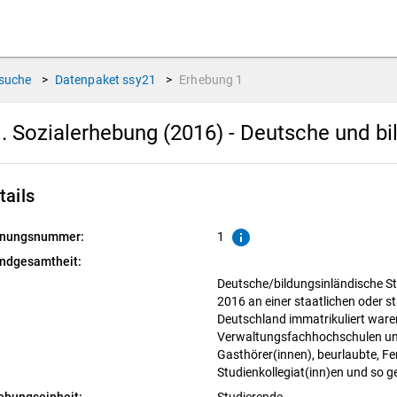
suche
>
Datenpaket
ssy21
>
Erhebung
1
. Sozialerhebung (2016) - Deutsche und b
tails
info
nungsnummer:
1
ndgesamtheit:
Deutsche/bildungsinländische S
2016 an einer staatlichen oder s
Deutschland immatrikuliert war
Verwaltungsfachhochschulen und
Gasthörer(innen), beurlaubte, F
Studienkollegiat(inn)en und so 