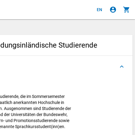
account_circle
shopping_cart
EN
ildungsinländische Studierende
keyboard_arrow_up
tudierende, die im Sommersemester
taatlich anerkannten Hochschule in
en. Ausgenommen sind Studierende der
 der Universitäten der Bundeswehr,
ern- und Promotionsstudierende sowie
genannte Sprachkursstudent(inn)en.