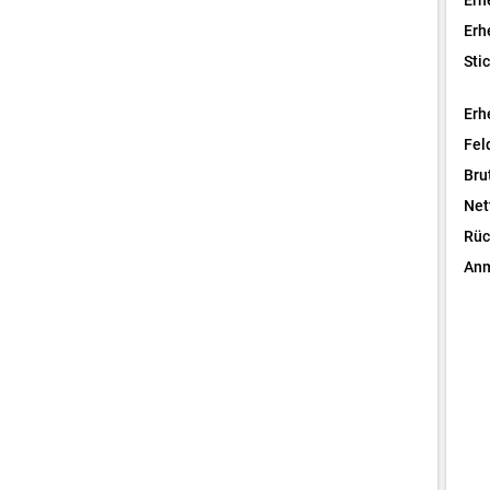
Erh
Erh
Sti
Erh
Fel
Bru
Net
Rüc
Anm