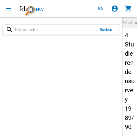
menu
account_circle
shopping_cart
EN
Erheb
search
Suchen
4.
Stu
die
ren
de
nsu
rve
y
19
89/
90