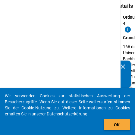
keybo
Details
Ordnu
4
info
Grund
166 d
Univer
Fachh
die de
clear
Kennen Sie Publikationen, die auf Basis unserer
Klassi
Datenpakete entstanden sind? Dann teilen Sie uns diese
der St
bitte mit...
(5A un
tertiä
des
Wir verwenden Cookies zur statistischen Auswertung der
auto_stories
Bildu
Besucherzugriffe. Wenn Sie auf dieser Seite weitersurfen stimmen
entsp
Sie der Cookie-Nutzung zu. Weitere Informationen zu Cookies
erhalten Sie in unserer
Datenschutzerkärung
.
Erheb
add_shopping_cart
Studi
OK
Erheb