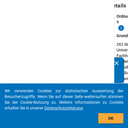
keybo
Details
Ordnu
9
info
Grund
262 d
Univer
Fachh
die de
clear
Kennen Sie Publikationen, die auf Basis unserer
Klassi
Datenpakete entstanden sind? Dann teilen Sie uns diese
der St
bitte mit...
(5A un
tertiä
des
Wir verwenden Cookies zur statistischen Auswertung der
auto_stories
Bildu
Besucherzugriffe. Wenn Sie auf dieser Seite weitersurfen stimmen
entsp
Sie der Cookie-Nutzung zu. Weitere Informationen zu Cookies
erhalten Sie in unserer
Datenschutzerkärung
.
Erheb
add_shopping_cart
Studi
OK
Erheb