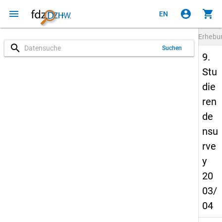
menu
account_circle
shopping_cart
EN
Erheb
search
Suchen
9.
Stu
die
ren
de
nsu
rve
y
20
03/
04