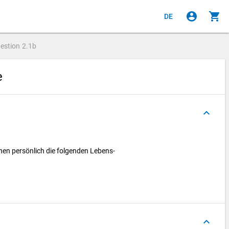
account_circle
shopping_cart
DE
estion
2.1b
e
keyboard_arrow_up
hnen persönlich die folgenden Lebens-
keyboard_arrow_up