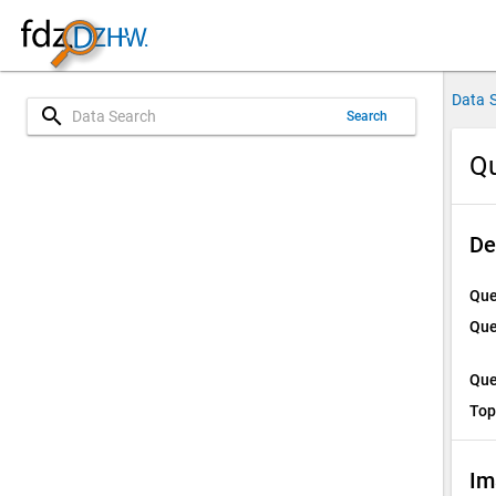
Data 
search
Search
Qu
De
Que
Que
Que
Top
Im