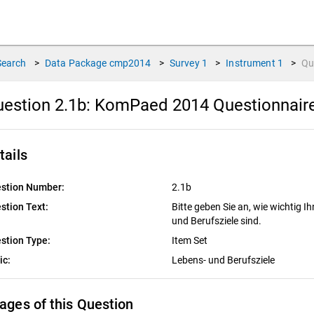
Search
>
Data Package
cmp2014
>
Survey
1
>
Instrument
1
>
Qu
estion 2.1b:
KomPaed 2014 Questionnair
tails
stion Number:
2.1b
stion Text:
Bitte geben Sie an, wie wichtig I
und Berufsziele sind.
stion Type:
Item Set
ic:
Lebens- und Berufsziele
ages of this Question