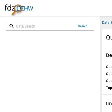
Data 
search
Search
Qu
De
Que
Que
Que
Top
Im