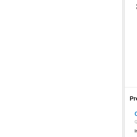
Pr
Q
I