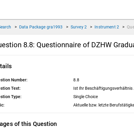
Search
>
Data Package
gra1993
>
Survey
2
>
Instrument
2
>
Que
estion 8.8:
Questionnaire of DZHW Gradu
tails
stion Number:
8.8
stion Text:
Ist Ihr Beschäftigungsverhältnis 
stion Type:
Single Choice
ic:
Aktuelle bzw. letzte Berufstätigk
ages of this Question