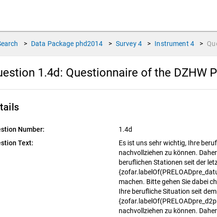
Search
>
Data Package
phd2014
>
Survey
4
>
Instrument
4
>
Qu
estion 1.4d:
Questionnaire of the DZHW P
tails
stion Number:
1.4d
stion Text:
Es ist uns sehr wichtig, Ihre ber
nachvollziehen zu können. Daher b
beruflichen Stationen seit der le
{zofar.labelOf(PRELOADpre_dat
machen. Bitte gehen Sie dabei chr
Ihre berufliche Situation seit de
{zofar.labelOf(PRELOADpre_d2p
nachvollziehen zu können. Daher b