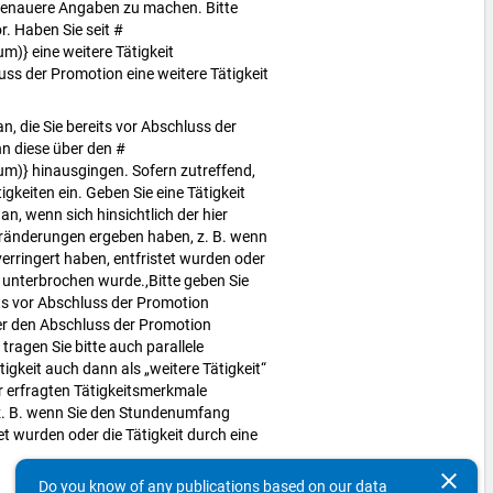
 genauere Angaben zu machen. Bitte
r. Haben Sie seit #
)} eine weitere Tätigkeit
ss der Promotion eine weitere Tätigkeit
n, die Sie bereits vor Abschluss der
 diese über den #
m)} hinausgingen. Sofern zutreffend,
tigkeiten ein. Geben Sie eine Tätigkeit
an, wenn sich hinsichtlich der hier
eränderungen ergeben haben, z. B. wenn
rringert haben, entfristet wurden oder
it unterbrochen wurde.,Bitte geben Sie
its vor Abschluss der Promotion
r den Abschluss der Promotion
tragen Sie bitte auch parallele
tigkeit auch dann als „weitere Tätigkeit“
er erfragten Tätigkeitsmerkmale
. B. wenn Sie den Stundenumfang
et wurden oder die Tätigkeit durch eine
clear
Do you know of any publications based on our data