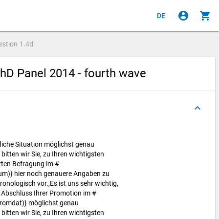
account_circle
shopping_cart
DE
estion
1.4d
hD Panel 2014 - fourth wave
keyboard_arrow_up
ufliche Situation möglichst genau
itten wir Sie, zu Ihren wichtigsten
tzten Befragung im #
um)} hier noch genauere Angaben zu
onologisch vor.,Es ist uns sehr wichtig,
m Abschluss Ihrer Promotion im #
romdat)} möglichst genau
itten wir Sie, zu Ihren wichtigsten