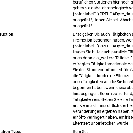
beruflichen Stationen hier noch
gehen Sie dabei chronologisch vo
{zofar.labelOf(PRELOADpre_datum
ausgeübt?,Haben Sie seit Abschlu
ausgeübt?
truction:
Bitte geben Sie auch Tätigkeiten a
Promotion begonnen haben, wenn
{zofar.labelOf(PRELOADpre_datu
tragen Sie bitte auch parallele Tä
auch dann als „weitere Tätigkeit“ 
erfragten Tätigkeitsmerkmale V
Sie den Stundenumfang erhöht/ve
die Tätigkeit durch eine Elternze
auch Tätigkeiten an, die Sie bere
begonnen haben, wenn diese übe
hinausgingen. Sofern zutreffend, 
Tätigkeiten ein. Geben Sie eine Tä
an, wenn sich hinsichtlich der hi
Veränderungen ergeben haben, z
erhöht/verringert haben, entfrist
Elternzeit unterbrochen wurde.
stion Type:
Item Set