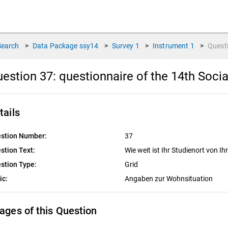
Search
>
Data Package
ssy14
>
Survey
1
>
Instrument
1
>
Quest
estion 37:
questionnaire of the 14th Soci
tails
stion Number:
37
stion Text:
Wie weit ist Ihr Studienort von 
stion Type:
Grid
ic:
Angaben zur Wohnsituation
ages of this Question