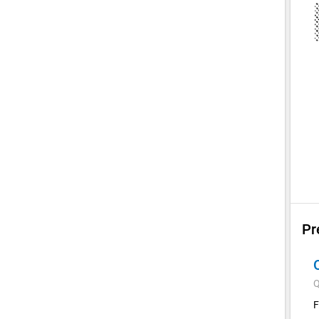
Pr
Q
F