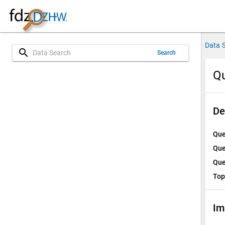
Data 
search
Search
Qu
De
Que
Que
Que
Top
Im