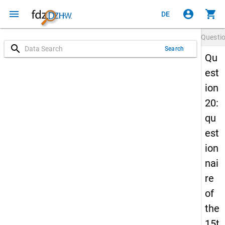
menu
account_circle
shopping_cart
DE
Questi
search
Search
Qu
est
ion
20:
qu
est
ion
nai
re
of
the
15t