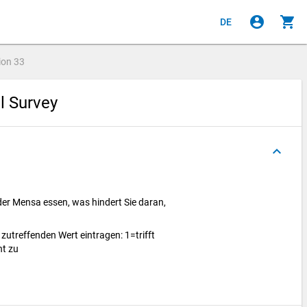
account_circle
shopping_cart
DE
ion
33
al Survey
keyboard_arrow_up
 der Mensa essen, was hindert Sie daran,
e zutreffenden Wert eintragen: 1=trifft
cht zu