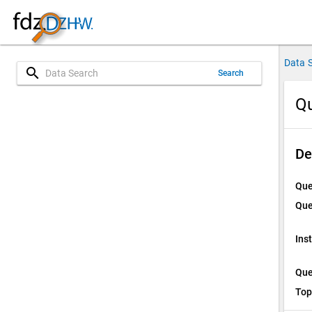
Data 
search
Search
Qu
De
Que
Que
Ins
Que
Top