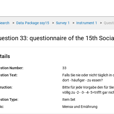
Search
>
Data Package
ssy15
>
Survey
1
>
Instrument
1
>
Quest
estion 33:
questionnaire of the 15th Soci
tails
stion Number:
33
stion Text:
Falls Sie nie oder nicht t
äglich in
dort - h
äufiger - zu essen?
truction:
Bitte f
ür jede Vorgabe den fü
r Si
völlig zu -2- -3- -4- 5=trifft gar ni
stion Type:
Item Set
ic:
Mensa und Ernährung