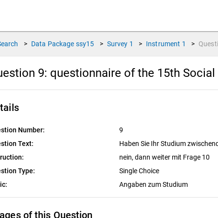
Search
>
Data Package
ssy15
>
Survey
1
>
Instrument
1
>
Quest
estion 9:
questionnaire of the 15th Socia
tails
stion Number:
9
stion Text:
Haben Sie Ihr Studium zwischen
truction:
nein, dann weiter mit Frage 10
stion Type:
Single Choice
ic:
Angaben zum Studium
ages of this Question