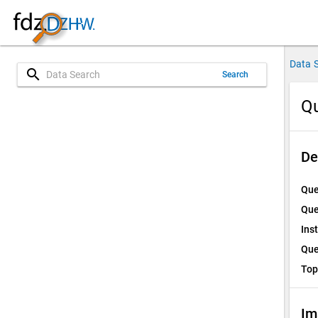
Data 
search
Search
Qu
De
Que
Que
Ins
Que
Top
Im