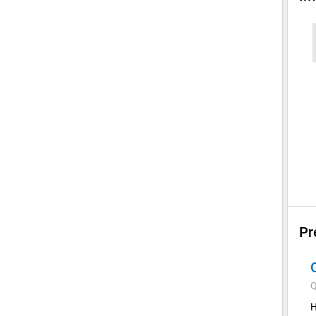
Pr
Q
H