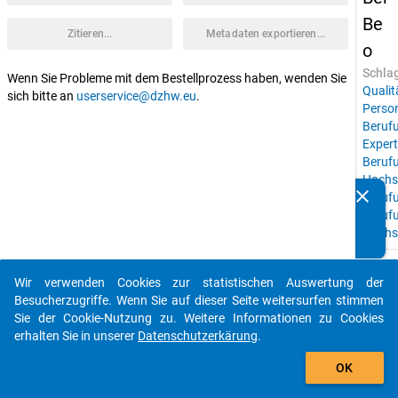
Be
Zitieren...
Metadaten exportieren...
o
Schla
Wenn Sie Probleme mit dem Bestellprozess haben, wenden Sie
Qualit
sich bitte an
userservice@dzhw.eu
.
Perso
Beruf
Expert
Beruf
Hochs
clear
Beruf
Kennen Sie Publikationen, die auf Basis unserer
Beruf
Datenpakete entstanden sind? Dann teilen Sie uns diese
Hochs
bitte mit...
keybo
Details
Wir verwenden Cookies zur statistischen Auswertung der
auto_stories
Besucherzugriffe. Wenn Sie auf dieser Seite weitersurfen stimmen
Studie
Sie der Cookie-Nutzung zu. Weitere Informationen zu Cookies
BerBe
erhalten Sie in unserer
Datenschutzerkärung
.
Beruf
add_shopping_cart
unter 
OK
Siche
(Verfa