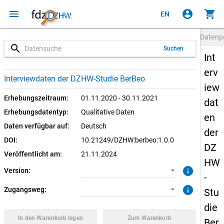
menu
account_circle
shopping_cart
EN
Datenp
search
Suchen
Int
erv
1.0.0 (aktuell)
CUF: Download
Interviewdaten der DZHW-Studie BerBeo
iew
SUF: Download
Erhebungszeitraum:
01.11.2020 - 30.11.2021
dat
Erhebungsdatentyp:
Qualitative Daten
en
Daten verfügbar auf:
Deutsch
der
DOI:
10.21249/DZHW:berbeo:1.0.0
DZ
Veröffentlicht am:
21.11.2024
HW
info
Version:
-
info
Zugangsweg:
Stu
die
In den Warenkorb legen
Zum Warenkorb
Ber