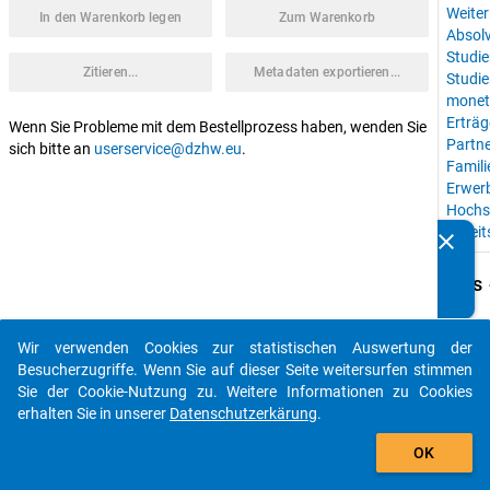
Weiter
In den Warenkorb legen
Zum Warenkorb
Absol
Studie
Zitieren...
Metadaten exportieren...
Studie
monet
Erträg
Wenn Sie Probleme mit dem Bestellprozess haben, wenden Sie
Partne
sich bitte an
userservice@dzhw.eu
.
Famili
Erwer
Hochs
Arbei
clear
Kennen Sie Publikationen, die auf Basis unserer
Datenpakete entstanden sind? Dann teilen Sie uns diese
keybo
Details
bitte mit...
Studie
DZHW
Wir verwenden Cookies zur statistischen Auswertung der
auto_stories
Absol
Besucherzugriffe. Wenn Sie auf dieser Seite weitersurfen stimmen
Sie der Cookie-Nutzung zu. Weitere Informationen zu Cookies
Instit
erhalten Sie in unserer
Datenschutzerkärung
.
Deutsc
add_shopping_cart
Hochsc
OK
Wisse
(DZH