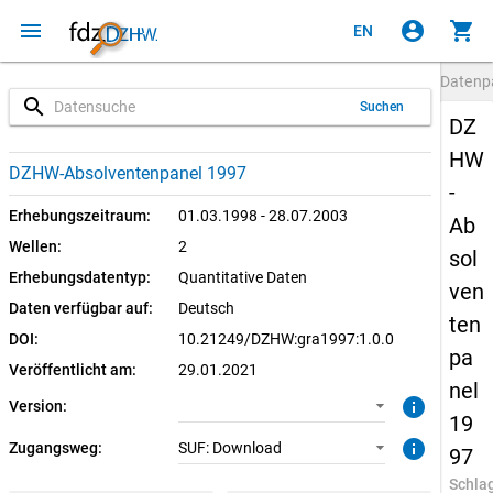
menu
account_circle
shopping_cart
EN
Datenp
search
Suchen
DZ
HW
1.0.0 (aktuell)
SUF: Download
DZHW-Absolventenpanel 1997
-
Erhebungszeitraum:
01.03.1998 - 28.07.2003
Ab
Wellen:
2
sol
Erhebungsdatentyp:
Quantitative Daten
ven
Daten verfügbar auf:
Deutsch
ten
DOI:
10.21249/DZHW:gra1997:1.0.0
pa
Veröffentlicht am:
29.01.2021
nel
info
Version:
19
info
Zugangsweg:
SUF: Download
97
Schla