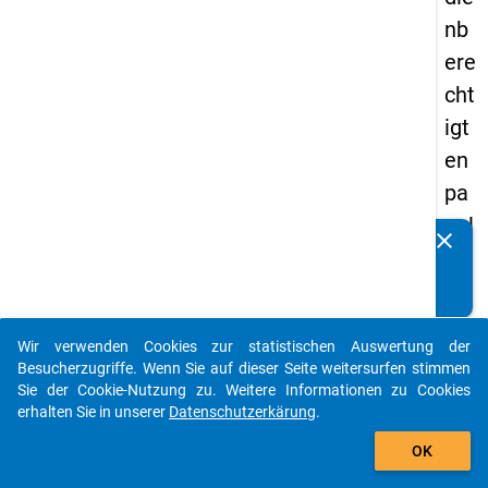
nb
ere
cht
igt
en
pa
nel
clear
Kennen Sie Publikationen, die auf Basis unserer
s
Datenpakete entstanden sind? Dann teilen Sie uns diese
20
bitte mit...
18
Wir verwenden Cookies zur statistischen Auswertung der
auto_stories
Besucherzugriffe. Wenn Sie auf dieser Seite weitersurfen stimmen
keybo
Details
Sie der Cookie-Nutzung zu. Weitere Informationen zu Cookies
erhalten Sie in unserer
Datenschutzerkärung
.
Typ:
add_shopping_cart
Perso
OK
Forma