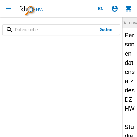
menu
account_circle
shopping_cart
EN
Datens
search
Suchen
Per
son
en
dat
ens
atz
des
DZ
HW
-
Stu
die