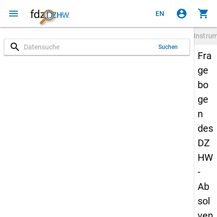
menu
account_circle
shopping_cart
EN
Instru
search
Suchen
Fra
ge
bo
ge
n
des
DZ
HW
-
Ab
sol
ven