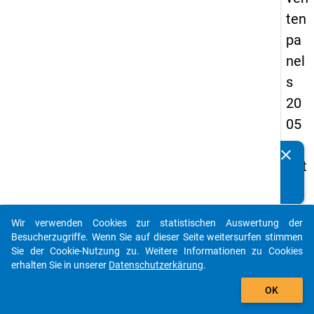
ten
pa
nel
s
20
05
-
clear
Kennen Sie Publikationen, die auf Basis unserer
drit
Datenpakete entstanden sind? Dann teilen Sie uns diese
te
bitte mit...
We
Wir verwenden Cookies zur statistischen Auswertung der
lle,
auto_stories
Besucherzugriffe. Wenn Sie auf dieser Seite weitersurfen stimmen
Ha
Sie der Cookie-Nutzung zu. Weitere Informationen zu Cookies
erhalten Sie in unserer
Datenschutzerkärung
.
upt
add_shopping_cart
bef
OK
rag