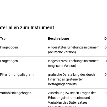
terialien zum Instrument
Typ
Beschreibung
D
Fragebogen
eingesetztes Erhebungsinstrument
D
(deutsche Version)
Fragebogen
eingesetztes Erhebungsinstrument
E
(englische Version)
Filterführungsdiagramm
grafische Darstellung des durch
D
Filterfragen gesteuerten
Befragungsablaufs
Variablenfragebogen
Zuordnung zwischen Fragen des
D
Erhebungsinstrumentes und
Variablen des Datensatzes