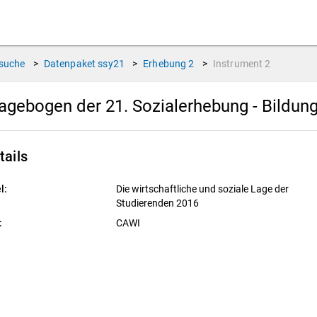
suche
>
Datenpaket
ssy21
>
Erhebung
2
>
Instrument
2
agebogen der 21. Sozialerhebung - Bildun
tails
l:
Die wirtschaftliche und soziale Lage der
Studierenden 2016
:
CAWI