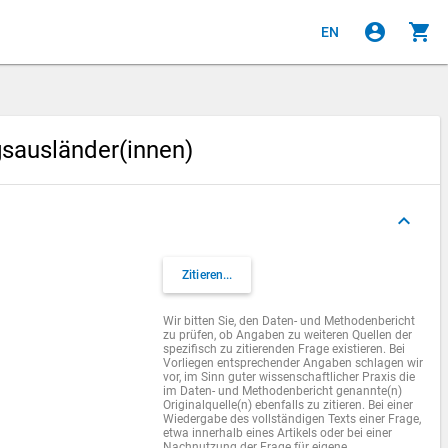
account_circle
shopping_cart
EN
gsausländer(innen)
keyboard_arrow_up
Zitieren...
Wir bitten Sie, den Daten- und Methodenbericht
zu prüfen, ob Angaben zu weiteren Quellen der
spezifisch zu zitierenden Frage existieren. Bei
Vorliegen entsprechender Angaben schlagen wir
vor, im Sinn guter wissenschaftlicher Praxis die
im Daten- und Methodenbericht genannte(n)
Originalquelle(n) ebenfalls zu zitieren. Bei einer
Wiedergabe des vollständigen Texts einer Frage,
etwa innerhalb eines Artikels oder bei einer
Nachnutzung der Frage für eigene