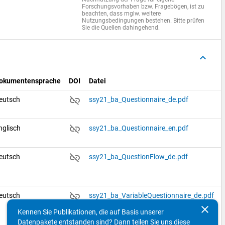
Forschungsvorhaben bzw. Fragebögen, ist zu
beachten, dass mglw. weitere
Nutzungsbedingungen bestehen. Bitte prüfen
Sie die Quellen dahingehend.
keyboard_arrow_up
okumentensprache
DOI
Datei
link_off
eutsch
ssy21_ba_Questionnaire_de.pdf
link_off
nglisch
ssy21_ba_Questionnaire_en.pdf
link_off
eutsch
ssy21_ba_QuestionFlow_de.pdf
link_off
eutsch
ssy21_ba_VariableQuestionnaire_de.pdf
clear
Kennen Sie Publikationen, die auf Basis unserer
Datenpakete entstanden sind? Dann teilen Sie uns diese