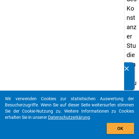
Ko
nst
anz
er
Stu
die
ren
clear
Kennen Sie Publikationen, die auf Basis unserer
de
Datenpakete entstanden sind? Dann teilen Sie uns diese
nsu
bitte mit...
rve
Wir verwenden Cookies zur statistischen Auswertung der
ys
auto_stories
Besucherzugriffe. Wenn Sie auf dieser Seite weitersurfen stimmen
19
Sie der Cookie-Nutzung zu. Weitere Informationen zu Cookies
erhalten Sie in unserer
Datenschutzerkärung
.
83-
add_shopping_cart
20
OK
16