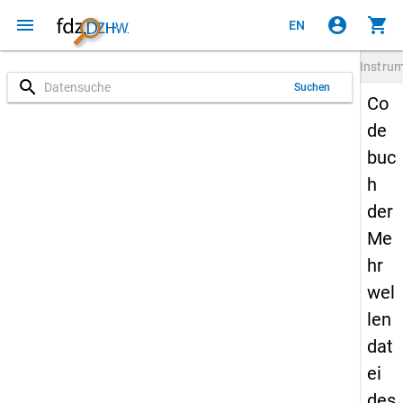
menu
account_circle
shopping_cart
EN
Instru
search
Suchen
Co
de
buc
h
der
Me
hr
wel
len
dat
ei
des