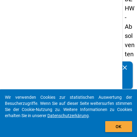
HW
-
Ab
sol
ven
ten
pa
clear
Kennen Sie Publikationen, die auf Basis unserer
nel
Datenpakete entstanden sind? Dann teilen Sie uns diese
s
bitte mit...
20
Wir verwenden Cookies zur statistischen Auswertung der
13
auto_stories
Besucherzugriffe. Wenn Sie auf dieser Seite weitersurfen stimmen
-
Sie der Cookie-Nutzung zu. Weitere Informationen zu Cookies
erhalten Sie in unserer
Datenschutzerkärung
.
zw
add_shopping_cart
eit
OK
e