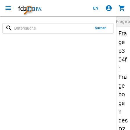
menu
account_circle
shopping_cart
EN
Frage
p
search
Suchen
Fra
ge
p3
04f
:
Fra
ge
bo
ge
n
des
DZ