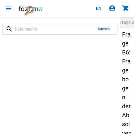
menu
account_circle
shopping_cart
EN
Frage
search
Suchen
Fra
ge
B6:
Fra
ge
bo
ge
n
der
Ab
sol
ven