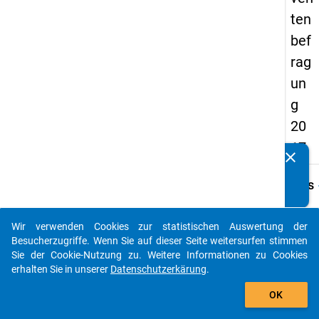
ten
bef
rag
un
g
20
17
clear
Kennen Sie Publikationen, die auf Basis unserer
Datenpakete entstanden sind? Dann teilen Sie uns diese
keybo
Details
bitte mit...
Frage
B6
Wir verwenden Cookies zur statistischen Auswertung der
auto_stories
Besucherzugriffe. Wenn Sie auf dieser Seite weitersurfen stimmen
Fraget
Sie der Cookie-Nutzung zu. Weitere Informationen zu Cookies
Haben
erhalten Sie in unserer
Datenschutzerkärung
.
Studiu
add_shopping_cart
Regels
OK
abges