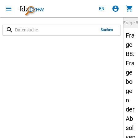
menu
account_circle
shopping_cart
EN
Frage
search
Suchen
Fra
ge
B8:
Fra
ge
bo
ge
n
der
Ab
sol
ven