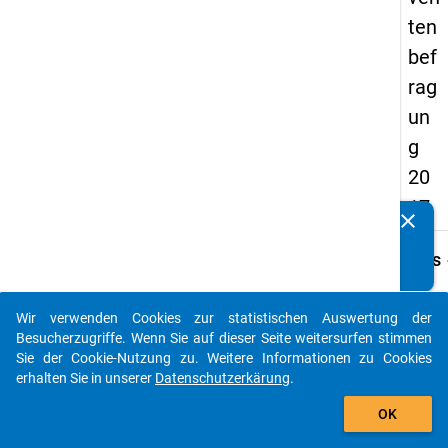
ten
bef
rag
un
g
20
17
clear
Kennen Sie Publikationen, die auf Basis unserer
Datenpakete entstanden sind? Dann teilen Sie uns diese
keybo
Details
bitte mit...
Frage
B8
Wir verwenden Cookies zur statistischen Auswertung der
auto_stories
Besucherzugriffe. Wenn Sie auf dieser Seite weitersurfen stimmen
Fraget
Sie der Cookie-Nutzung zu. Weitere Informationen zu Cookies
Haben
erhalten Sie in unserer
Datenschutzerkärung
.
Ihres 
add_shopping_cart
(Beruf
OK
absolv
gemein