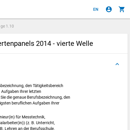
account_circle
shopping_cart
EN
age
1.10
tenpanels 2014 - vierte Welle
keyboard_arrow_up
sbezeichnung, den Tätigkeitsbereich
n Aufgaben Ihrer letzten
n Sie die genaue Berufsbezeichnung, den
tigsten beruflichen Aufgaben Ihrer
enieur(in) für Messtechnik,
larbeiter(in)) (z. B. Unterricht,
 B. Lehren an der Berufsschule,