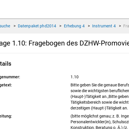
suche
>
Datenpaket
phd2014
>
Erhebung
4
>
Instrument
4
>
Fr
age 1.10:
Fragebogen des DZHW-Promovier
tails
genummer:
1.10
getext:
Bitte geben Sie die genaue Beruf
sowie die wichtigsten berufliche
(Haupt-)Tätigkeit an.,Bitte gebe
Tätigkeitsbereich sowie die wich
derzeitigen (Haupt-)Tätigkeit an.
eitung:
(bitte möglichst genau; z. B. Ing
Personalentwickler(in), Schulsozia
Konstruktion, Beratung o. Ä.) (z.