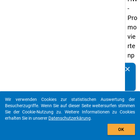
-
Pro
mo
vie
rte
np
an
clear
Kennen Sie Publikationen, die auf Basis unserer
els
Datenpakete entstanden sind? Dann teilen Sie uns diese
20
bitte mit...
14
Wir verwenden Cookies zur statistischen Auswertung der
-
auto_stories
Besucherzugriffe. Wenn Sie auf dieser Seite weitersurfen stimmen
vie
Sie der Cookie-Nutzung zu. Weitere Informationen zu Cookies
erhalten Sie in unserer
Datenschutzerkärung
.
rte
add_shopping_cart
We
OK
lle