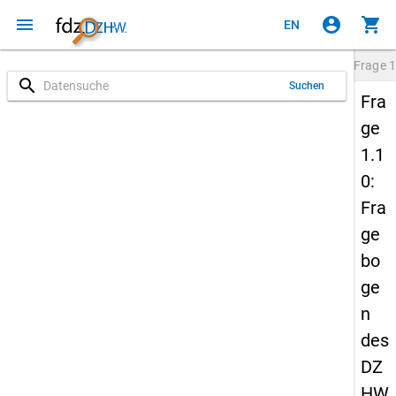
menu
account_circle
shopping_cart
EN
Frage
1
search
Suchen
Fra
ge
1.1
0:
Fra
ge
bo
ge
n
des
DZ
HW