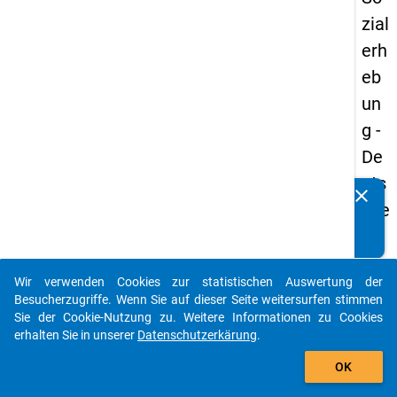
zial
erh
eb
un
g -
De
uts
clear
Kennen Sie Publikationen, die auf Basis unserer
che
Datenpakete entstanden sind? Dann teilen Sie uns diese
un
bitte mit...
d
Wir verwenden Cookies zur statistischen Auswertung der
Bil
auto_stories
Besucherzugriffe. Wenn Sie auf dieser Seite weitersurfen stimmen
du
Sie der Cookie-Nutzung zu. Weitere Informationen zu Cookies
erhalten Sie in unserer
Datenschutzerkärung
.
ngs
add_shopping_cart
inlä
OK
nd