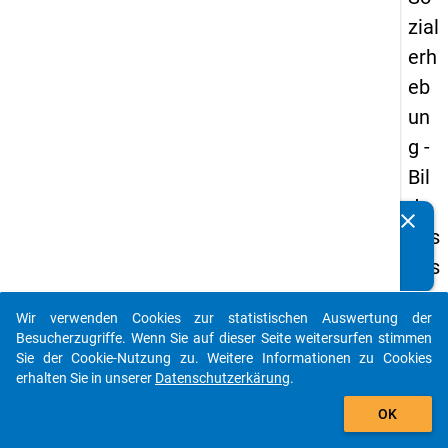
zial
erh
eb
un
g -
Bil
du
clear
Kennen Sie Publikationen, die auf Basis unserer
ngs
Datenpakete entstanden sind? Dann teilen Sie uns diese
aus
bitte mit...
län
Wir verwenden Cookies zur statistischen Auswertung der
der
auto_stories
Besucherzugriffe. Wenn Sie auf dieser Seite weitersurfen stimmen
(in
Sie der Cookie-Nutzung zu. Weitere Informationen zu Cookies
erhalten Sie in unserer
Datenschutzerkärung
.
ne
add_shopping_cart
n)
OK