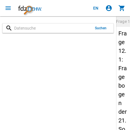
menu
account_circle
shopping_cart
EN
Frage
1
search
Suchen
Fra
ge
12.
1:
Fra
ge
bo
ge
n
der
21.
So