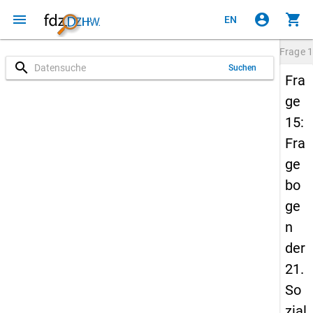
menu
account_circle
shopping_cart
EN
Frage
1
search
Suchen
Fra
ge
15:
Fra
ge
bo
ge
n
der
21.
So
zial