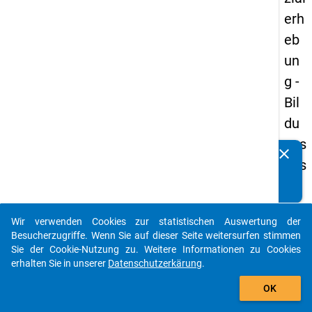
erh
eb
un
g -
Bil
du
ngs
clear
Kennen Sie Publikationen, die auf Basis unserer
aus
Datenpakete entstanden sind? Dann teilen Sie uns diese
län
bitte mit...
der
Wir verwenden Cookies zur statistischen Auswertung der
(in
auto_stories
Besucherzugriffe. Wenn Sie auf dieser Seite weitersurfen stimmen
ne
Sie der Cookie-Nutzung zu. Weitere Informationen zu Cookies
erhalten Sie in unserer
Datenschutzerkärung
.
n)
add_shopping_cart
OK
keybo
Details