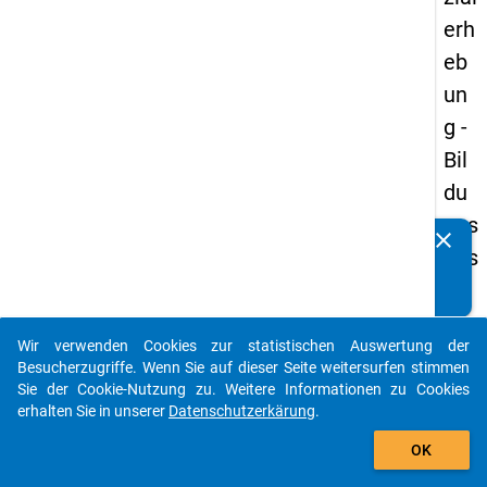
erh
eb
un
g -
Bil
du
ngs
clear
Kennen Sie Publikationen, die auf Basis unserer
aus
Datenpakete entstanden sind? Dann teilen Sie uns diese
län
bitte mit...
der
Wir verwenden Cookies zur statistischen Auswertung der
(in
auto_stories
Besucherzugriffe. Wenn Sie auf dieser Seite weitersurfen stimmen
ne
Sie der Cookie-Nutzung zu. Weitere Informationen zu Cookies
erhalten Sie in unserer
Datenschutzerkärung
.
n)
add_shopping_cart
OK
keybo
Details