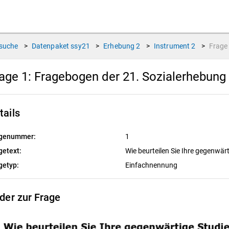
suche
>
Datenpaket
ssy21
>
Erhebung
2
>
Instrument
2
>
Frag
age 1:
Fragebogen der 21. Sozialerhebung 
tails
genummer:
1
getext:
Wie beurteilen Sie Ihre gegenwär
getyp:
Einfachnennung
lder zur Frage