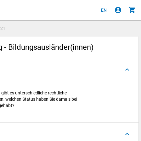
account_circle
shopping_cart
EN
e
21
g - Bildungsausländer(innen)
keyboard_arrow_up
ibt es unterschiedliche rechtliche
en, welchen Status haben Sie damals bei
 gehabt?
keyboard_arrow_up