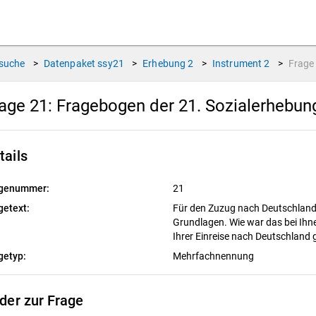
suche
>
Datenpaket
ssy21
>
Erhebung
2
>
Instrument
2
>
Frag
age 21:
Fragebogen der 21. Sozialerhebun
tails
genummer:
21
getext:
Für den Zuzug nach Deutschland g
Grundlagen. Wie war das bei Ihn
Ihrer Einreise nach Deutschland
getyp:
Mehrfachnennung
lder zur Frage