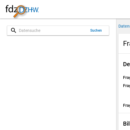
Daten
search
Suchen
Fr
De
Fra
Fra
Fra
Bi