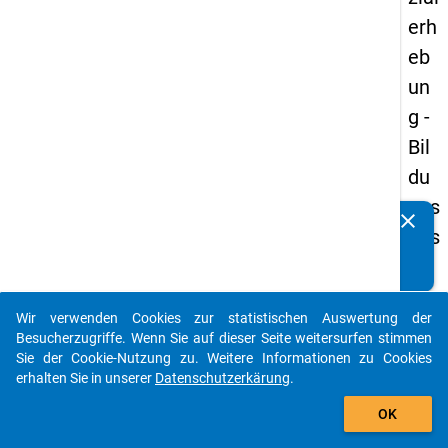
erh
eb
un
g -
Bil
du
ngs
clear
Kennen Sie Publikationen, die auf Basis unserer
aus
Datenpakete entstanden sind? Dann teilen Sie uns diese
län
bitte mit...
der
Wir verwenden Cookies zur statistischen Auswertung der
(in
auto_stories
Besucherzugriffe. Wenn Sie auf dieser Seite weitersurfen stimmen
ne
Sie der Cookie-Nutzung zu. Weitere Informationen zu Cookies
erhalten Sie in unserer
Datenschutzerkärung
.
n)
add_shopping_cart
OK
keybo
Details