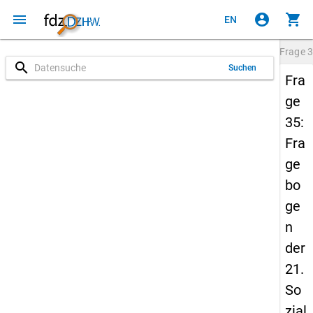
menu
account_circle
shopping_cart
EN
Frage
3
search
Suchen
Fra
ge
35:
Fra
ge
bo
ge
n
der
21.
So
zial