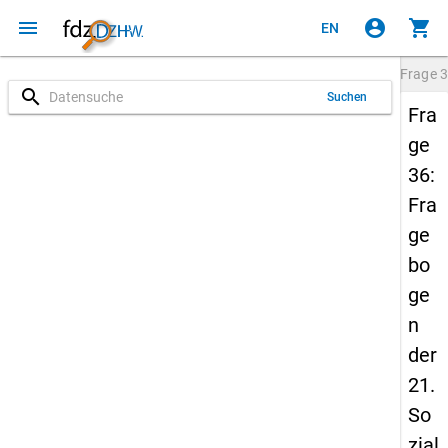
menu
account_circle
shopping_cart
EN
Frage
3
search
Suchen
Fra
ge
36:
Fra
ge
bo
ge
n
der
21.
So
zial