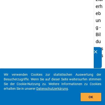
erh
eb
un
g -
Bil
du
ngs
clear
Kennen Sie Publikationen, die auf Basis unserer
aus
Datenpakete entstanden sind? Dann teilen Sie uns diese
län
bitte mit...
der
Wir verwenden Cookies zur statistischen Auswertung der
(in
auto_stories
Besucherzugriffe. Wenn Sie auf dieser Seite weitersurfen stimmen
ne
Sie der Cookie-Nutzung zu. Weitere Informationen zu Cookies
erhalten Sie in unserer
Datenschutzerkärung
.
n)
add_shopping_cart
OK
keybo
Details