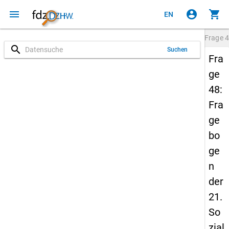
menu
account_circle
shopping_cart
EN
Frage
4
search
Suchen
Fra
ge
48:
Fra
ge
bo
ge
n
der
21.
So
zial