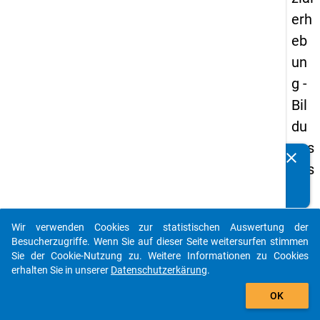
erh
eb
un
g -
Bil
du
ngs
clear
Kennen Sie Publikationen, die auf Basis unserer
aus
Datenpakete entstanden sind? Dann teilen Sie uns diese
län
bitte mit...
der
Wir verwenden Cookies zur statistischen Auswertung der
(in
auto_stories
Besucherzugriffe. Wenn Sie auf dieser Seite weitersurfen stimmen
ne
Sie der Cookie-Nutzung zu. Weitere Informationen zu Cookies
erhalten Sie in unserer
Datenschutzerkärung
.
n)
add_shopping_cart
OK
keybo
Details