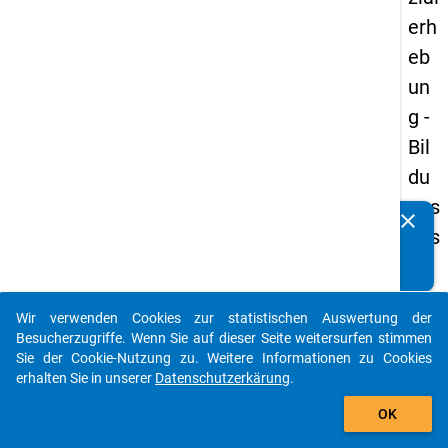
erh
eb
un
g -
Bil
du
ngs
clear
Kennen Sie Publikationen, die auf Basis unserer
aus
Datenpakete entstanden sind? Dann teilen Sie uns diese
län
bitte mit...
der
Wir verwenden Cookies zur statistischen Auswertung der
(in
auto_stories
Besucherzugriffe. Wenn Sie auf dieser Seite weitersurfen stimmen
ne
Sie der Cookie-Nutzung zu. Weitere Informationen zu Cookies
erhalten Sie in unserer
Datenschutzerkärung
.
n)
add_shopping_cart
OK
keybo
Details