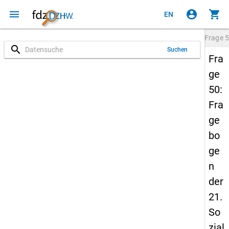
menu
account_circle
shopping_cart
EN
Frage
5
search
Suchen
Fra
ge
50:
Fra
ge
bo
ge
n
der
21.
So
zial