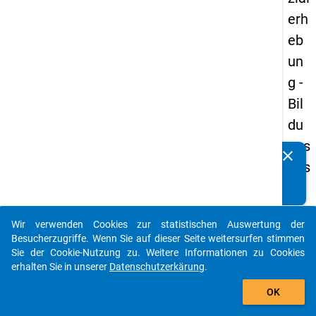
erh
eb
un
g -
Bil
du
ngs
clear
Kennen Sie Publikationen, die auf Basis unserer
aus
Datenpakete entstanden sind? Dann teilen Sie uns diese
län
bitte mit...
der
Wir verwenden Cookies zur statistischen Auswertung der
(in
auto_stories
Besucherzugriffe. Wenn Sie auf dieser Seite weitersurfen stimmen
ne
Sie der Cookie-Nutzung zu. Weitere Informationen zu Cookies
erhalten Sie in unserer
Datenschutzerkärung
.
n)
add_shopping_cart
OK
keybo
Details