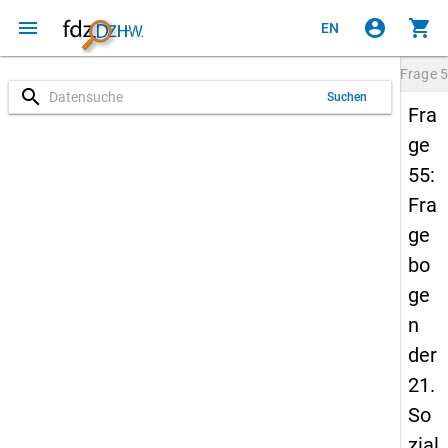
menu
account_circle
shopping_cart
EN
Frage
5
search
Suchen
Fra
ge
55:
Fra
ge
bo
ge
n
der
21.
So
zial