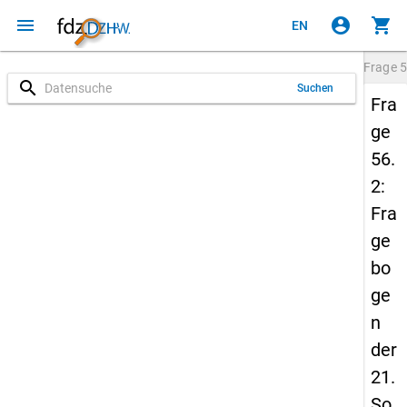
menu
account_circle
shopping_cart
EN
Frage
5
search
Suchen
Fra
ge
56.
2:
Fra
ge
bo
ge
n
der
21.
So