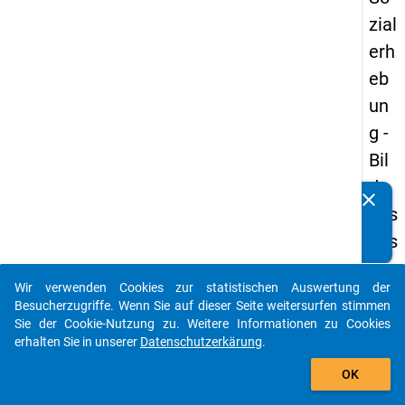
zial
erh
eb
un
g -
Bil
du
clear
Kennen Sie Publikationen, die auf Basis unserer
ngs
Datenpakete entstanden sind? Dann teilen Sie uns diese
aus
bitte mit...
län
Wir verwenden Cookies zur statistischen Auswertung der
der
auto_stories
Besucherzugriffe. Wenn Sie auf dieser Seite weitersurfen stimmen
(in
Sie der Cookie-Nutzung zu. Weitere Informationen zu Cookies
erhalten Sie in unserer
Datenschutzerkärung
.
ne
add_shopping_cart
n)
OK