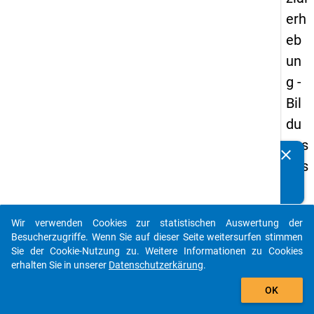
erh
eb
un
g -
Bil
du
ngs
clear
Kennen Sie Publikationen, die auf Basis unserer
aus
Datenpakete entstanden sind? Dann teilen Sie uns diese
län
bitte mit...
der
Wir verwenden Cookies zur statistischen Auswertung der
(in
auto_stories
Besucherzugriffe. Wenn Sie auf dieser Seite weitersurfen stimmen
ne
Sie der Cookie-Nutzung zu. Weitere Informationen zu Cookies
erhalten Sie in unserer
Datenschutzerkärung
.
n)
add_shopping_cart
OK
keybo
Details