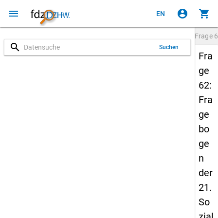
menu
account_circle
shopping_cart
EN
Frage
6
search
Suchen
Fra
ge
62:
Fra
ge
bo
ge
n
der
21.
So
zial